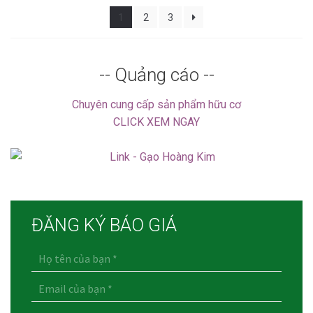
1
2
3
-- Quảng cáo --
Chuyên cung cấp sản phẩm hữu cơ
CLICK XEM NGAY
ĐĂNG KÝ BÁO GIÁ