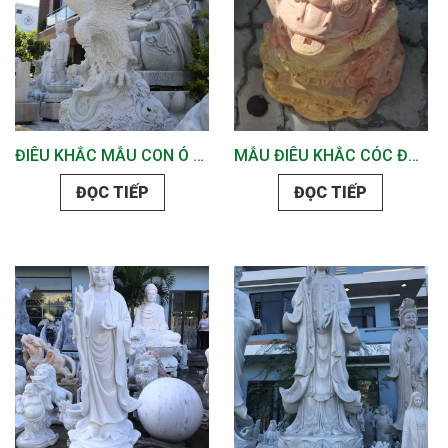
ĐIÊU KHẮC MẪU CON Ó ĐẸP
MẪU ĐIÊU KHẮC CÓC ĐÁ ĐẸP
ĐỌC TIẾP
ĐỌC TIẾP