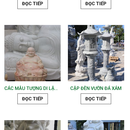
ĐỌC TIẾP
ĐỌC TIẾP
CÁC MẪU TƯỢNG DI LẶC ĐẸP TẠI ĐÀ NẴNG
CẶP ĐÈN VƯỜN ĐÁ XÁM
ĐỌC TIẾP
ĐỌC TIẾP