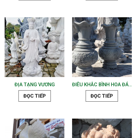
ĐỊA TẠNG VƯƠNG
ĐIÊU KHẮC BÌNH HOA ĐÁ ĐẸP
ĐỌC TIẾP
ĐỌC TIẾP