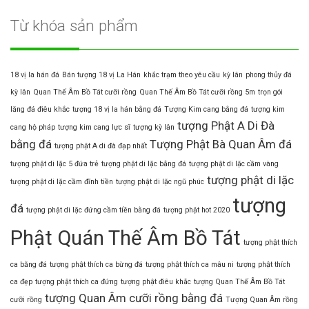
Từ khóa sản phẩm
18 vị la hán đá
Bán tượng 18 vị La Hán
khắc trạm theo yêu cầu
kỳ lân
phong thủy đá
kỳ lân
Quan Thế Âm Bồ Tát cưỡi rồng
Quan Thế Âm Bồ Tát cưỡi rồng 5m
trọn gói
lăng đá điêu khắc
tượng 18 vị la hán bằng đá
Tượng Kim cang bằng đá
tượng kim
tượng Phật A Di Đà
cang hộ pháp
tượng kim cang lực sĩ
tượng kỳ lân
bằng đá
Tượng Phật Bà Quan Âm đá
tượng phật A di đà đạp nhất
tượng phật di lặc 5 đứa trẻ
tượng phật di lặc bằng đá
tượng phật di lặc cầm vàng
tượng phật di lặc
tượng phật di lặc cầm đĩnh tiền
tượng phật di lặc ngũ phúc
tượng
đá
tượng phật di lặc đứng cầm tiền bằng đá
tượng phật hot 2020
Phật Quán Thế Âm Bồ Tát
tượng phật thích
ca bằng đá
tượng phật thích ca bừng đá
tượng phật thích ca mâu ni
tượng phật thích
ca đẹp
tượng phật thích ca đứng
tượng phật điêu khắc
tượng Quan Thế Âm Bồ Tát
tượng Quan Âm cưỡi rồng bằng đá
cưỡi rồng
Tượng Quan Âm rồng